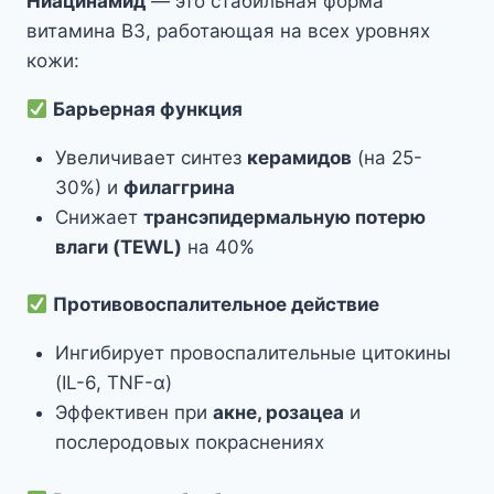
Ниацинамид
— это стабильная форма
витамина B3, работающая на всех уровнях
кожи:
Барьерная функция
Увеличивает синтез
керамидов
(на 25-
30%) и
филаггрина
Снижает
трансэпидермальную потерю
влаги (TEWL)
на 40%
Противовоспалительное действие
Ингибирует провоспалительные цитокины
(IL-6, TNF-α)
Эффективен при
акне, розацеа
и
послеродовых покраснениях