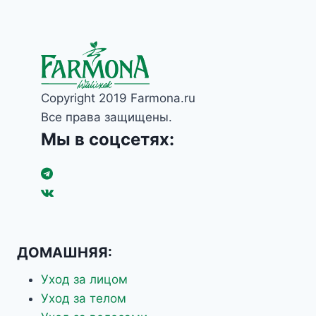
Бетаин
Биофлаваноид
Витамин А (Ретинол)
Витамин В
Витамин Д
Витамин Е
Витамин С
Copyright 2019 Farmona.ru
Водоросли
Гиалуронат натрия
Все права защищены.
Гиалуроновая кислота
Мы в соцсетях:
Гидролизованный эластин
Глицерин
Глюконат кальция
Жожоба
ИНУЛИН
Карнитин
коллаген
Комплекс растительных экстрактов
ДОМАШНЯЯ:
Корень цикория
Кофеин
Уход за лицом
Коэнзим Q10
Уход за телом
Ланолин
Лецитин