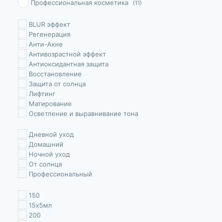
Профессиональная косметика
(11)
BLUR эффект
Pегенерация
Анти-Акне
Антивозрастной эффект
Антиоксидантная защита
Восстановление
Защита от солнца
Лифтинг
Матирование
Осветление и выравнивание тона
Очищение
стимуляции роста
Дневной уход
Увлажнение
Домашний
укрепление
Ночной уход
Уменьшение морщин
От солнца
Успокаивает
Профессиональный
150
15х5мл
200