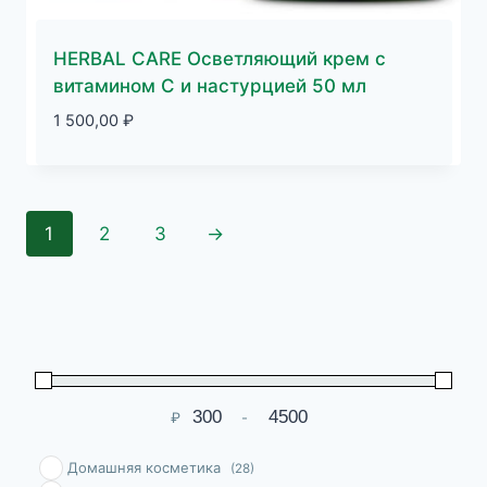
HERBAL CARE Осветляющий крем с
витамином С и настурцией 50 мл
1 500,00
₽
1
2
3
→
₽
-
Мин. цена
Макс. цена
Домашняя косметика
(28)