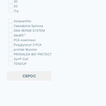
30
50
7гр
Astaxanthin
Caesalpinia Spinosa
DNA REPAIR SYSTEM
Idealift™
PCA комплекс
Polyglyceryl-3 PCA
proHair Booster
PRONALEN BIO-PROTECT
Syn®-Coll
TENS’UP
Trichogen®
Аллантоин
СБРОС
Аллоэ Вера
аминокислоты
АНА-кислоты
Аргинин
Бакучиол
Бета-ситостерин