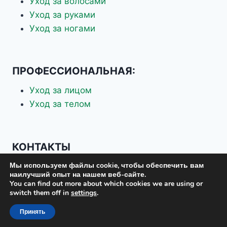
Уход за волосами
Масло Косточек Винограда
Уход за руками
Масло Макадамии
масло манго
Уход за ногами
Масло подсолнечника
Масло семян малины
Масло сладкого миндаля
Масло Ши
ПРОФЕССИОНАЛЬНАЯ:
Молочная кислота
Муцин
Уход за лицом
Натуральные сахара
Уход за телом
Ниацинамид
Пантенол
Пептиды
Поперечносшитый гиалуронат натрия
КОНТАКТЫ
Пчелиный воск
Рапсовое масло
Мы используем файлы cookie, чтобы обеспечить вам
+7 926 337-70-88
рисовый крахмал
наилучший опыт на нашем веб-сайте.
+7 903 619-75-37
розмарин
You can find out more about which cookies we are using or
розовая глина
switch them off in
settings
.
eskosplus@mail.ru
Сквалан
Спирулина платенсис
Принять
Токоферол + ацетат