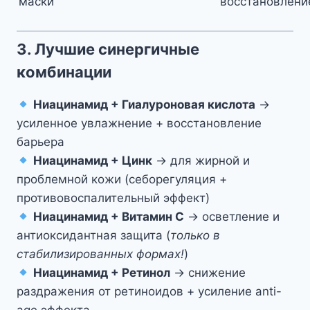
маски
восстановлени
3. Лучшие синергичные
комбинации
Ниацинамид + Гиалуроновая кислота
→
усиленное увлажнение + восстановление
барьера
Ниацинамид + Цинк
→ для жирной и
проблемной кожи (себорегуляция +
противовоспалительный эффект)
Ниацинамид + Витамин С
→ осветление и
антиоксидантная защита (
только в
стабилизированных формах!
)
Ниацинамид + Ретинол
→ снижение
раздражения от ретиноидов + усиление anti-
age эффекта