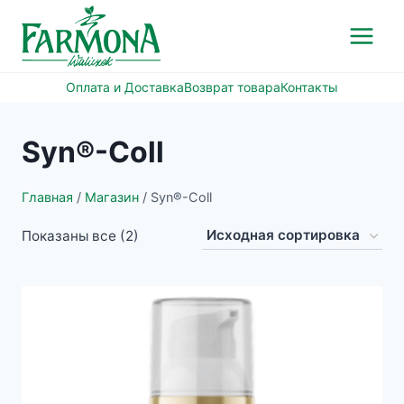
Перейти
к
содержимому
Оплата и Доставка
Возврат товара
Контакты
Syn®-Coll
Главная
/
Магазин
/
Syn®-Coll
Показаны все (2)