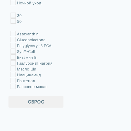
Ночной уход
30
50
Astaxanthin
Gluconolactone
Polyglyceryl-3 PCA
Syn®-Coll
Витамин Е
Гиалуронат натрия
Масло Ши
Ниацинамид
Пантенол
Рапсовое масло
Сквалан
Фитиновая кислота
СБРОС
Фитостерол из соевого масла
Экстракт Бессмертника
Экстракт водоросли гематококкус
Экстракт Ромашки
Экстракт Стевии