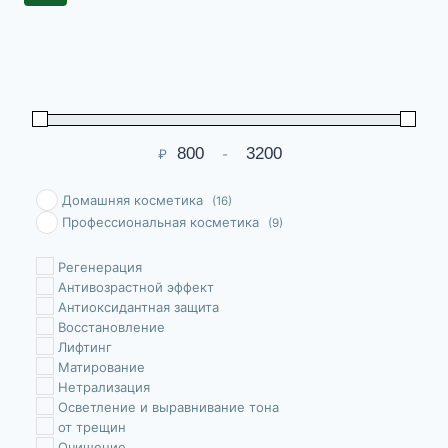
₽
-
Мин. цена
Макс. цена
Домашняя косметика
(16)
Профессиональная косметика
(9)
Pегенерация
Антивозрастной эффект
Антиоксидантная защита
Восстановление
Лифтинг
Матирование
Нетрализация
Осветление и выравнивание тона
от трещин
Очищение