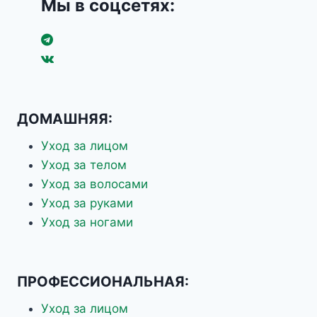
Мы в соцсетях:
Молочные липиды
Мочевина
Ниацинамид
Пантенол
Папаин
Пептиды
Пребиотики
Протеины шёлка
ДОМАШНЯЯ:
Пчелиный воск
розмарин
Уход за лицом
Спирулина платенсис
Уход за телом
Токоферол + ацетат
Троксерутин
Уход за волосами
Фитоэкдистероиды
Уход за руками
Фосфатидилхолин
Экстракт ежевики
Уход за ногами
Экстракт лимона
Экстракт льна
Экстракт меда
Экстракт настурции
ПРОФЕССИОНАЛЬНАЯ:
Экстракт Ромашки
Экстракт семян зизифуса
Уход за лицом