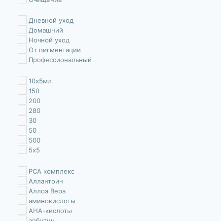
Тонизация
Увлажнение
Дневной уход
укрепление
Домашний
Уменьшение морщин
Ночной уход
Успокаивает
От пигментации
Профессиональный
10х5мл
150
200
280
30
50
500
5х5
PCA комплекс
Аллантоин
Аллоэ Вера
аминокислоты
АНА-кислоты
арбутин