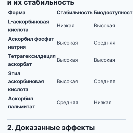
и их стабильность
Форма
Стабильность
Биодоступност
L-аскорбиновая
Низкая
Высокая
кислота
Аскорбил фосфат
Высокая
Средняя
натрия
Тетрагексилдецил
Высокая
Высокая
аскорбат
Этил
аскорбиновая
Высокая
Средняя
кислота
Аскорбил
Средняя
Низкая
пальмитат
2. Доказанные эффекты