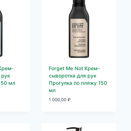
 Крем-
Forget Me Not Крем-
 рук
сыворотка для рук
150 мл
Прогулка по пляжу 150
мл
1 000,00
₽