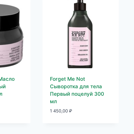
 Масло
Forget Me Not
ый
Сыворотка для тела
л
Первый поцелуй 300
мл
1 450,00
₽