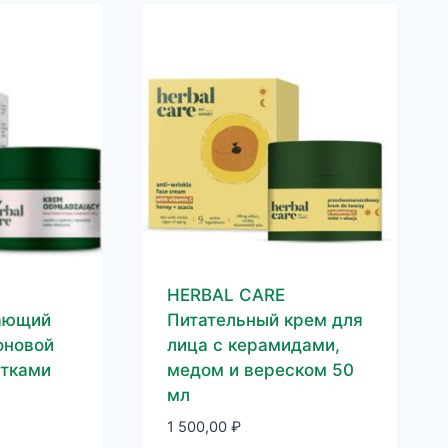
HERBAL CARE
ающий
Питательный крем для
оновой
лица с керамидами,
етками
медом и вереском 50
мл
1 500,00
₽