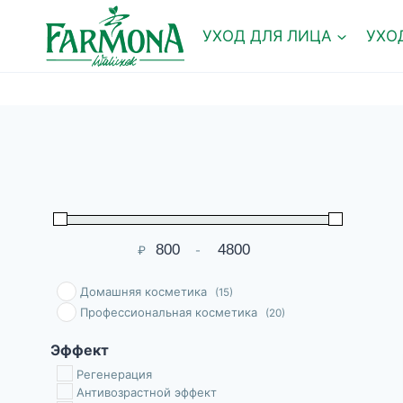
Перейти
к
УХОД ДЛЯ ЛИЦА
УХО
содержимому
₽
-
Мин. цена
Макс. цена
Домашняя косметика
(15)
Профессиональная косметика
(20)
Эффект
Pегенерация
Антивозрастной эффект