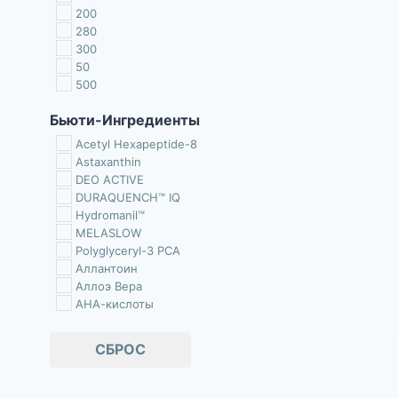
200
280
300
50
500
75
Бьюти-Ингредиенты
800
Acetyl Hexapeptide-8
Astaxanthin
DEO ACTIVE
DURAQUENCH™ IQ
Hydromanil™
MELASLOW
Polyglyceryl-3 PCA
Аллантоин
Аллоэ Вера
АНА-кислоты
апельсиновое масло
арбутин
СБРОС
Бетаин
Бикарбонат натрия
Биокомплекс регенерирующий