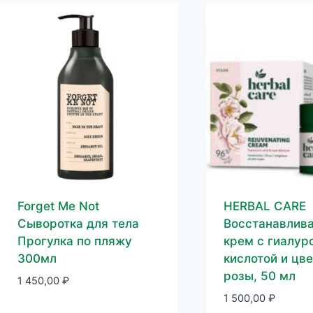
Forget Me Not
HERBAL CARE
Сыворотка для тела
Восстанавлив
Прогулка по пляжу
крем с гиалур
300мл
кислотой и цв
розы, 50 мл
1 450,00
₽
1 500,00
₽