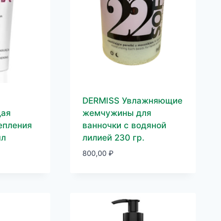
DERMISS Увлажняющие
щая
жемчужины для
епления
ванночки с водяной
мл
лилией 230 гр.
800,00
₽