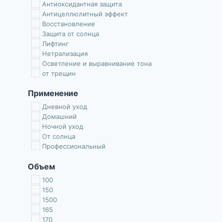
Антиоксидантная защита
Антицеллюлитный эффект
Восстановление
Защита от солнца
Лифтинг
Нетрализация
Осветление и выравнивание тона
от трещин
Очищение
Применение
Увлажнение
Уменьшение морщин
Дневной уход
Успокаивает
Домашний
Ночной уход
От солнца
Профессиональный
Объем
100
150
1500
165
170