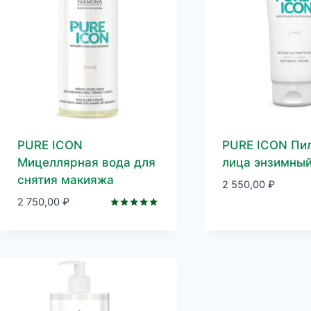
PURE ICON
PURE ICON Пил
Мицеллярная вода для
лица энзимны
снятия макияжа
2 550,00
₽
2 750,00
₽
Оценка
5.00
из 5