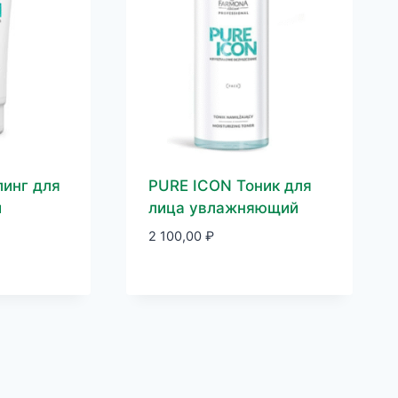
инг для
PURE ICON Тоник для
й
лица увлажняющий
2 100,00
₽