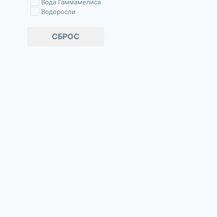
Вода Гаммамелиса
Водоросли
Водяная лилия
Гиалуроновая кислота
СБРОС
ИНУЛИН
Кварц (Quartz)
Конский каштан
Масло сладкого миндаля
Мыльнянка лекарственная
Пантенол
Папаин
Спирулина платенсис
Токоферол + ацетат
Фицин