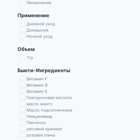
Увлажнение
Применение
Дневной уход
Домашний
Ночной уход
Объем
7гр
Бьюти-Ингредиенты
Витамин F
Витамин В
Витамин Е
Гиалуроновая кислота
масло манго
Масло подсолнечника
Ниацинамид
Пантенол
рисовый крахмал
розовая глина