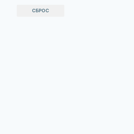
Экстракт вербены
экстракт лемонграсса
СБРОС