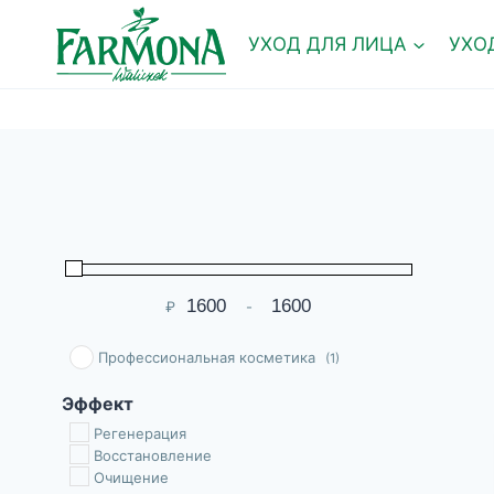
Перейти
к
УХОД ДЛЯ ЛИЦА
УХО
содержимому
₽
-
Мин. цена
Макс. цена
Профессиональная косметика
(1)
Эффект
Pегенерация
Восстановление
Очищение