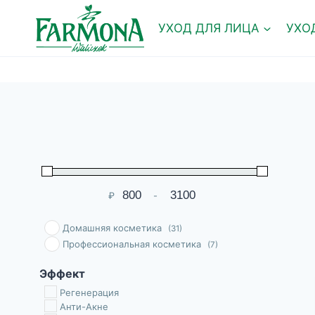
Перейти
к
УХОД ДЛЯ ЛИЦА
УХО
содержимому
₽
-
Мин. цена
Макс. цена
Домашняя косметика
(31)
Профессиональная косметика
(7)
Эффект
Pегенерация
Анти-Акне