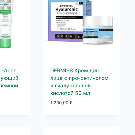
i-Acne
DERMISS Крем для
рующий
лица с про-ретинолом
блемной
и гиалуроновой
кислотой 50 мл
1 200,00
₽