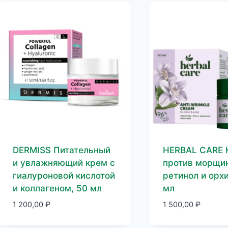
DERMISS Питательный
HERBAL CARE 
и увлажняющий крем с
против морщи
гиалуроновой кислотой
ретинол и орх
и коллагеном, 50 мл
мл
1 200,00
₽
1 500,00
₽