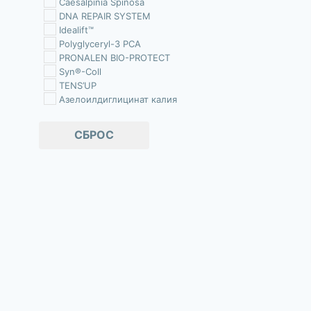
Caesalpinia Spinosa
DNA REPAIR SYSTEM
Idealift™
Polyglyceryl-3 PCA
PRONALEN BIO-PROTECT
Syn®-Coll
TENS’UP
Азелоилдиглицинат калия
Аллантоин
Аллоэ Вера
СБРОС
АНА-кислоты
арбутин
Бакучиол
Бета-ситостерин
Бетаин
Биофлаваноид
Витамин А (Ретинол)
Витамин В
Витамин Д
Витамин Е
Витамин С
ВНА- кислоты
Водоросли