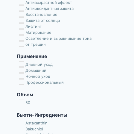
Антивозрастной эффект
Антиоксидантная защита
Восстановление
Защита от солнца
Лифтинг
Матирование
Осветление и выравнивание тона
от трещин
Увлажнение
Применение
Уменьшение морщин
Уменьшение отечности
Дневной уход
Успокаивает
Домашний
Ночной уход
Профессиональный
Объем
50
Бьюти-Ингредиенты
Astaxanthin
Bakuchiol