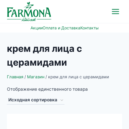
Перейти
к
содержимому
Акции
Оплата и Доставка
Контакты
крем для лица с
церамидами
Главная
/
Магазин
/
крем для лица с церамидами
Отображение единственного товара