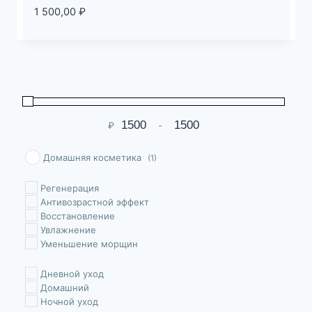
1 500,00
₽
₽
-
Мин. цена
Макс. цена
Домашняя косметика
(1)
Pегенерация
Антивозрастной эффект
Восстановление
Увлажнение
Уменьшение морщин
Дневной уход
Домашний
Ночной уход