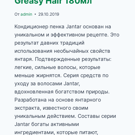
Greasy Hair 180мл
DAMAGED
HAIR
От
admin
29.10.2019
180МЛ
Кондиционер пенка Jantar основан на
уникальном и эффективном рецепте. Это
результат давних традиций
использования необычайных свойств
янтаря. Подтвержденные результаты:
легкие, сильные волосы, которые
меньше жирнятся. Серия средств по
уходу за волосами Jantar,
вдохновленная богатством природы.
Разработана на основе янтарного
экстракта, известного своим
уникальным действием. Составы серии
Jantar богаты активными
ингредиентами, которые питают,