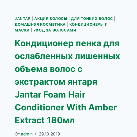
МАКОВОЕ
МАСЛО
ДЛЯ
JANTAR
|
АКЦИЯ ВОЛОСЫ
|
ДЛЯ ТОНКИХ ВОЛОС
|
ТОНКИХ
ДОМАШНЯЯ КОСМЕТИКА
|
КОНДИЦИОНЕРЫ И
И
МАСКИ
|
УХОД ЗА ВОЛОСАМИ
ПОВРЕЖДЕННЫХ
Кондиционер пенка для
ВОЛО
ослабленных лишенных
объема волос с
экстрактом янтаря
Jantar Foam Hair
Conditioner With Amber
Extract 180мл
От
admin
29.10.2019