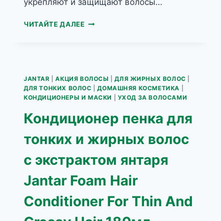
укрепляют и защищают волосы…
КОНДИЦИОНЕР
ЧИТАЙТЕ ДАЛЕЕ
ПЕНКА
ДЛЯ
ТОНКИХ
И
ПОВРЕЖДЕННЫХ
JANTAR
|
АКЦИЯ ВОЛОСЫ
|
ДЛЯ ЖИРНЫХ ВОЛОС
|
ВОЛОС
ДЛЯ ТОНКИХ ВОЛОС
|
ДОМАШНЯЯ КОСМЕТИКА
|
ЭКСТРАКТОМ
КОНДИЦИОНЕРЫ И МАСКИ
|
УХОД ЗА ВОЛОСАМИ
ЯНТАРЯ
Кондиционер пенка для
JANTAR
FOAM
тонких и жирных волос
HAIR
CONDITIONER
с экстрактом янтаря
WITH
AMBER
Jantar Foam Hair
EXTRACT
FOR
Conditioner For Thin And
DELICATE
AND
VERY