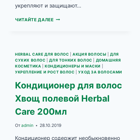
укрепляют и защищают…
КОНДИЦИОНЕР
ЧИТАЙТЕ ДАЛЕЕ
ПЕНКА
ДЛЯ
ТОНКИХ
И
ЖИРНЫХ
HERBAL CARE ДЛЯ ВОЛОС
|
АКЦИЯ ВОЛОСЫ
|
ДЛЯ
ВОЛОС
СУХИХ ВОЛОС
|
ДЛЯ ТОНКИХ ВОЛОС
|
ДОМАШНЯЯ
С
КОСМЕТИКА
|
КОНДИЦИОНЕРЫ И МАСКИ
|
ЭКСТРАКТОМ
УКРЕПЛЕНИЕ И РОСТ ВОЛОС
|
УХОД ЗА ВОЛОСАМИ
ЯНТАРЯ
Кондиционер для волос
JANTAR
FOAM
Хвощ полевой Herbal
HAIR
CONDITIONER
Care 200мл
FOR
THIN
AND
От
admin
28.10.2019
GREASY
HAIR
Кондиционер содержит необыкновенно