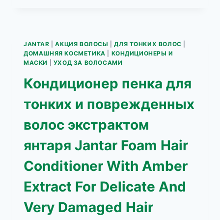
ДЛЯ
ОСЛАБЛЕННЫХ
ЛИШЕННЫХ
ОБЪЕМА
JANTAR
|
АКЦИЯ ВОЛОСЫ
|
ДЛЯ ТОНКИХ ВОЛОС
|
ВОЛОС
ДОМАШНЯЯ КОСМЕТИКА
|
КОНДИЦИОНЕРЫ И
С
МАСКИ
|
УХОД ЗА ВОЛОСАМИ
ЭКСТРАКТОМ
Кондиционер пенка для
ЯНТАРЯ
JANTAR
тонких и поврежденных
FOAM
HAIR
волос экстрактом
CONDITIONER
WITH
янтаря Jantar Foam Hair
AMBER
EXTRACT
Conditioner With Amber
180МЛ
Extract For Delicate And
Very Damaged Hair