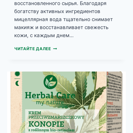
восстановленного сырья. Благодаря
богатству активных ингредиентов
мицеллярная вода тщательно снимает
макияж и восстанавливает свежесть
кожи, с каждым днем…
HERBAL
ЧИТАЙТЕ ДАЛЕЕ
CARE
МИЦЕЛЛЯРНАЯ
ВОДА
КОНОПЛЯ
С
ВИТАМИНОМ
С
ДЛЯ
ОЧЕНЬ
СУХОЙ
КОЖИ