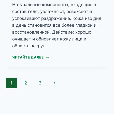
Натуральные компоненты, входящие в
состав геля, увлажняют, освежают и
успокаивают раздражение. Кожа изо дня
в день становится все более гладкой и
восстановленной. Действие: хорошо
очищает и обновляет кожу лица и
область вокруг…
HERBAL
ЧИТАЙТЕ ДАЛЕЕ
CARE
ДЛЯ
ЛИЦА
И
Навигация
Следующая
1
2
3
ГЛАЗ
ГЕЛЬ
по
страница
ДЛЯ
ДЕМАКИЯЖА
страницам
ЦВЕТОК
МИНДАЛЯ