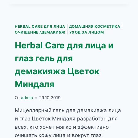
КРЕМОВАЯ
МАСКА
ДЛЯ
ЛИЦА
HERBAL CARE ДЛЯ ЛИЦА
|
ДОМАШНЯЯ КОСМЕТИКА
|
С
ОЧИЩЕНИЕ /ДЕМАКИЯЖ
|
УХОД ЗА ЛИЦОМ
СИНИМИ
Herbal Care для лица и
ВОДОРОСЛЯМИ
глаз гель для
демакияжа Цветок
Миндаля
От
admin
29.10.2019
Мицеллярный гель для демакияжа лица
и глаз Цветок Миндаля разработан для
всех, кто хочет мягко и эффективно
очищать кожу лица и вокруг глаз.