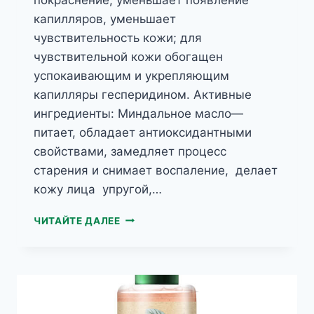
капилляров, уменьшает
чувствительность кожи; для
чувствительной кожи обогащен
успокаивающим и укрепляющим
капилляры гесперидином. Активные
ингредиенты: Миндальное масло—
питает, обладает антиоксидантными
свойствами, замедляет процесс
старения и снимает воспаление, делает
кожу лица упругой,…
HERBAL
ЧИТАЙТЕ ДАЛЕЕ
CARE
АРНИКА
УВЛАЖНЯЮЩИЙ
И
УКРЕПЛЯЮЩИЙ
КРЕМ(