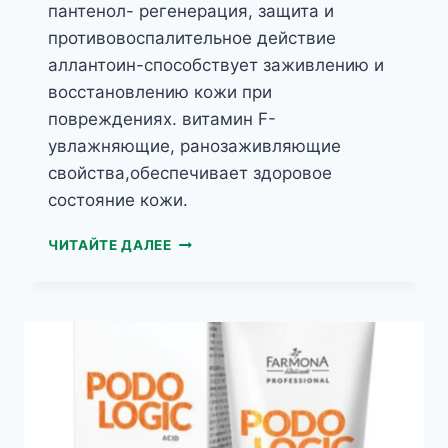
пантенол- регенерация, защита и
противовоспалительное действие
аллантоин-способствует заживлению и
восстановлению кожи при
повреждениях. витамин F-
увлажняющие, ранозаживляющие
свойства,обеспечивает здоровое
состояние кожи.
PODOLOGIC
ЧИТАЙТЕ ДАЛЕЕ
ACID
СМЯГЧАЮЩИЙ
КРЕМ-
МАСКА
С
КИСЛОТАМИ
АНА
И
ВНА