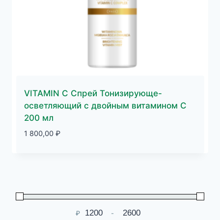
VITAMIN C Спрей Тонизирующе-
осветляющий с двойным витамином С
200 мл
1 800,00
₽
₽
-
Мин. цена
Макс. цена