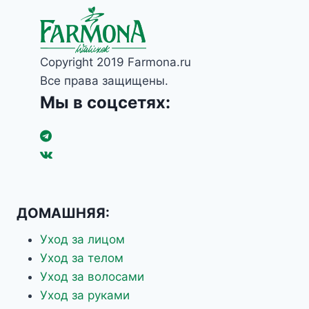
Глюконат кальция
ИНУЛИН
коллаген
коллоидное серебро
Copyright 2019 Farmona.ru
Корень цикория
Пантенол
Все права защищены.
Спирулина платенсис
Мы в соцсетях:
Трипептид-5
Цинк PCA
Шикимовая кислота
Экстракт Бессмертника
Экстракт водоросли гематококкус
Экстракт Груши
Экстракт Ивы
Экстракт корня Ириса
ДОМАШНЯЯ:
Экстракт Ромашки
Янтарная кислота
Уход за лицом
Уход за телом
Уход за волосами
Уход за руками