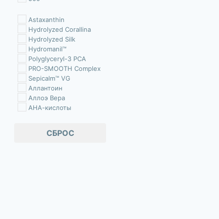
Astaxanthin
Hydrolyzed Corallina
Hydrolyzed Silk
Hydromanil™
Polyglyceryl-3 PCA
PRO-SMOOTH Complex
Sepicalm™ VG
Аллантоин
Аллоэ Вера
АНА-кислоты
арбутин
Бетаин
СБРОС
Витамин В
Витамин С
Вода Гаммамелиса
Вода дамасской розы
Водоросли
Водяная лилия
Гиалуронат натрия
Гиалуроновая кислота
Гидролизованный эластин