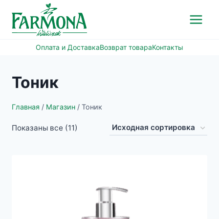
Перейти
к
содержимому
Оплата и Доставка
Возврат товара
Контакты
Тоник
Главная
/
Магазин
/
Тоник
Показаны все (11)