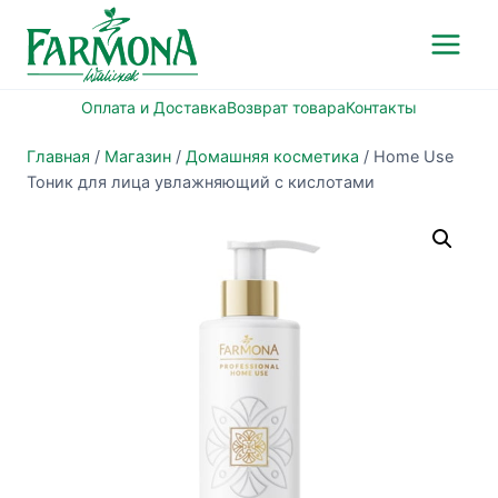
Перейти
к
содержимому
Оплата и Доставка
Возврат товара
Контакты
Главная
/
Магазин
/
Домашняя косметика
/
Home Use
Тоник для лица увлажняющий с кислотами