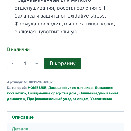
отшелушивания, восстановления pH-
баланса и защиты от oxidative stress.
Формула подходит для всех типов кожи,
включая чувствительную.
В наличии
Количество
В корзину
товара
Home
Артикул:
5900117984307
Use
Категорий:
HOME USE
,
Домашний уход для лица
,
Домашняя
Тоник
косметика
,
Очищающие средства дом.
,
Очищение/умывание/
демакияж
,
Профессиональный уход за лицом
,
Увлажнение
для
лица
увлажняющий
Описание
с
Детали