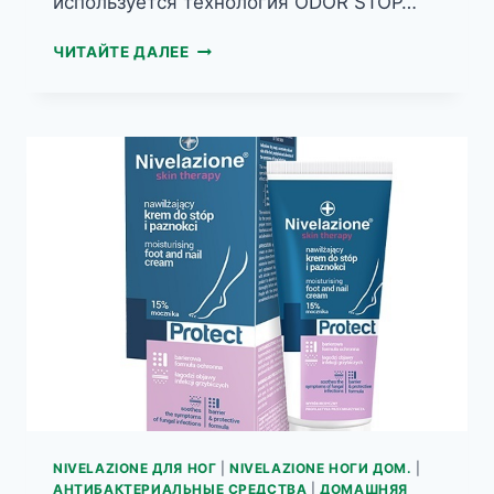
используется технология ODOR STOP…
NIVELAZIONE
ЧИТАЙТЕ ДАЛЕЕ
SKIN
THERAPY
ВОССТАНАВЛИВАЮЩИЙ
КРЕМ
ДЛЯ
ПОВРЕЖДЕННОЙ
КОЖИ
НОГ
NIVELAZIONE ДЛЯ НОГ
|
NIVELAZIONE НОГИ ДОМ.
|
АНТИБАКТЕРИАЛЬНЫЕ СРЕДСТВА
|
ДОМАШНЯЯ