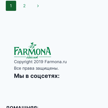
ДЛЯ
Навигация
Следующая
1
2
СУХОЙ
КОЖИ
по
страница
НОГ
NIVELAZIONE
страницам
100МЛ
Copyright 2019 Farmona.ru
Все права защищены.
Мы в соцсетях:
ДОМАШНЯЯ: