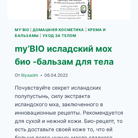
MY’BIO
|
ДОМАШНЯЯ КОСМЕТИКА
|
КРЕМА И
БАЛЬЗАМЫ
|
УХОД ЗА ТЕЛОМ
my’BIO исладский мох
био -бальзам для тела
От
liliyaadm
06.04.2022
Почувствуйте секрет исландских
полупустынь, силу экстракта
исландского мха, заключенного в
инновационные рецепты. Рекомендуется
для сухой и нежной кожи. Био-рецепт, то
есть доставьте своей коже то, что ей
больше всего нужно: масло сладкого