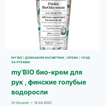
НОГ
MY’BIO
|
ДОМАШНЯЯ КОСМЕТИКА
|
КРЕМА
|
УХОД
ЗА РУКАМИ
my’BIO био-крем для
рук , финские голубые
водоросли
От
liliyaadm
14.04.2022