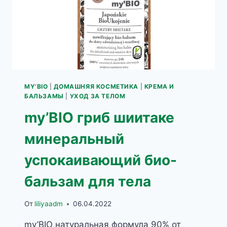
MY’BIO
|
ДОМАШНЯЯ КОСМЕТИКА
|
КРЕМА И
БАЛЬЗАМЫ
|
УХОД ЗА ТЕЛОМ
my’BIO гриб шиитаке
минеральный
успокаивающий био-
бальзам для тела
От
liliyaadm
06.04.2022
my’BIO натуральная формула 90% от