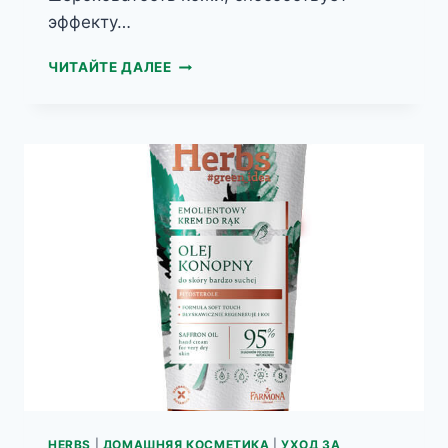
эффекту…
BIOMEA
ЧИТАЙТЕ ДАЛЕЕ
УВЛАЖНЯЮЩИЙ
КРЕМ
ДЛЯ
РУК
С
СОКОМ
АЛОЭ
HERBS
|
ДОМАШНЯЯ КОСМЕТИКА
|
УХОД ЗА