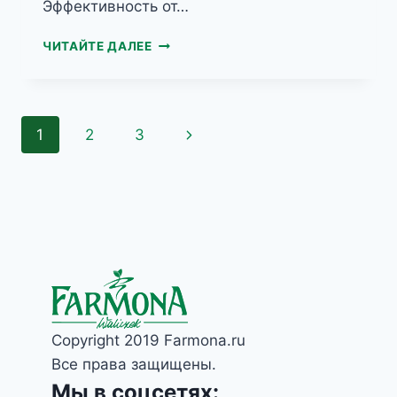
Эффективность от…
NIVELAZIONE
ЧИТАЙТЕ ДАЛЕЕ
МУЖСКОЙ
КРЕМ
ДЛЯ
РУК
Навигация
Следующая
1
2
3
по
страница
страницам
Copyright 2019 Farmona.ru
Все права защищены.
Мы в соцсетях: