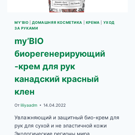
MY’BIO
|
ДОМАШНЯЯ КОСМЕТИКА
|
КРЕМА
|
УХОД
ЗА РУКАМИ
my’BIO
биорегенерирующий
-крем для рук
канадский красный
клен
От
liliyaadm
14.04.2022
Увлажняющий и защитный био-крем для
рук для сухой и не эластичной кожи
Экологические регионы мира,