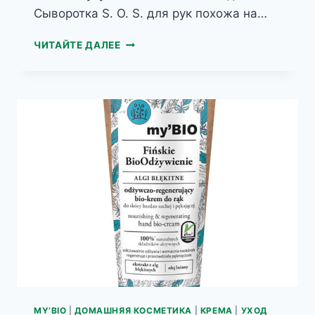
Сыворотка S. O. S. для рук похожа на…
JANTAR
ЧИТАЙТЕ ДАЛЕЕ
ВОССТАНАВЛИВАЮЩАЯ
СЫВОРОТКА
S.
O.
S.
ДЛЯ
РУК
С
ЯНТАРЕМ
И
ПЛАТИНО
MY’BIO
|
ДОМАШНЯЯ КОСМЕТИКА
|
КРЕМА
|
УХОД