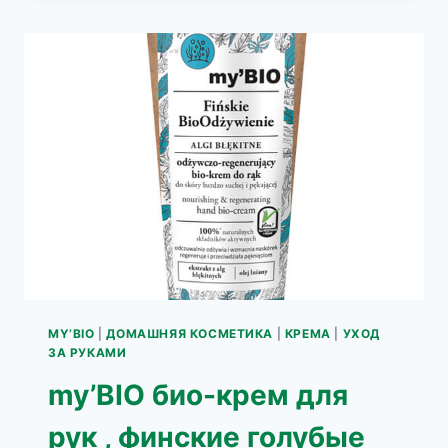
S.
O.
S.
ДЛЯ
РУК
С
ЯНТАРЕМ
И
ПЛАТИНО
MY’BIO
|
ДОМАШНЯЯ КОСМЕТИКА
|
КРЕМА
|
УХОД
ЗА РУКАМИ
my’BIO био-крем для
рук , финские голубые