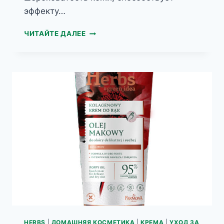
эффекту…
BIOMEA
ЧИТАЙТЕ ДАЛЕЕ
УВЛАЖНЯЮЩИЙ
КРЕМ
ДЛЯ
РУК
С
СОКОМ
АЛОЭ
HERBS
|
ДОМАШНЯЯ КОСМЕТИКА
|
КРЕМА
|
УХОД ЗА