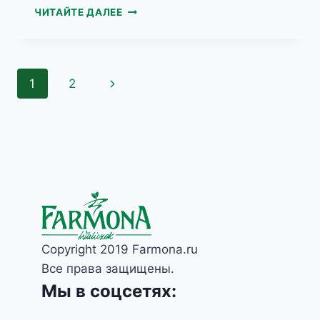
PERFUME
ЧИТАЙТЕ ДАЛЕЕ
HAND&BODY
ПАРФЮМЕРНЫЙ
КРЕМ
ДЛЯ
Навигация
Следующая
1
2
ТЕЛА
И
по
страница
РУК
GLAMOUR
страницам
Copyright 2019 Farmona.ru
Все права защищены.
Мы в соцсетях: