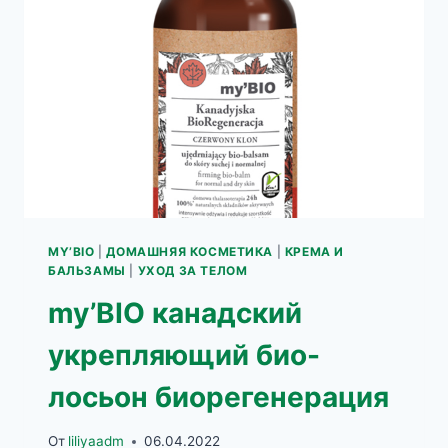
КУРКУМОЙ
И
ЧИЛИ
MY’BIO
|
ДОМАШНЯЯ КОСМЕТИКА
|
КРЕМА И
БАЛЬЗАМЫ
|
УХОД ЗА ТЕЛОМ
my’BIO канадский
укрепляющий био-
лосьон биорегенерация
От
liliyaadm
06.04.2022