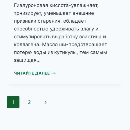
Гиалуроновая кислота-увлажняет,
тонизирует, уменьшает внешние
признаки старения, обладает
способностью удерживать влагу и
стимулировать выработку эластина и
коллагена. Масло ши-предотвращает
потерю воды из кутикулы, тем самым
защищая…
PERFUME
ЧИТАЙТЕ ДАЛЕЕ
HAND&BODY
ПАРФЮМЕРНЫЙ
КРЕМ
ДЛЯ
Навигация
Следующая
1
2
ТЕЛА
И
по
страница
РУК
SILVER
страницам