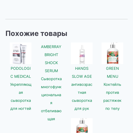
Похожие товары
AMBERRAY
BRIGHT
SHOCK
PODOLOGI
HANDS
GREEN
SERUM
C MEDICAL
SLOW AGE
MENU
Сыворотка
Укрепляющ
антивозрас
Коктейль
многофунк
ая
тная
против
циональна
сыворотка
сыворотка
растяжек
я
для ногтей
для рук
по телу
отбеливаю
щая