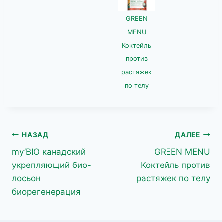
GREEN
MENU
Коктейль
против
растяжек
по телу
Навигация
НАЗАД
ДАЛЕЕ
my’BIO канадский
GREEN MENU
по
укрепляющий био-
Коктейль против
записям
лосьон
растяжек по телу
биорегенерация