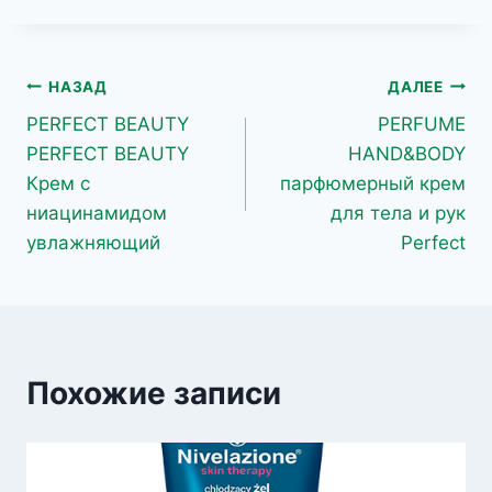
Навигация
НАЗАД
ДАЛЕЕ
PERFECT BEAUTY
PERFUME
по
PERFECT BEAUTY
HAND&BODY
записям
Крем с
парфюмерный крем
ниацинамидом
для тела и рук
увлажняющий
Perfect
Похожие записи