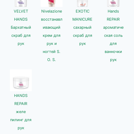
VELVET
Nivelazione
EXOTIC
Hands
HANDS
восстанавл
MANICURE
REPAIR
Бархатный
ивающий
сахарный
ароматиче
скраб для
крем для
скраб для
ская соль
рук
рук и
рук
для
ногтей S.
ванночки
O. S.
рук
HANDS
REPAIR
желе
пилинг для
рук