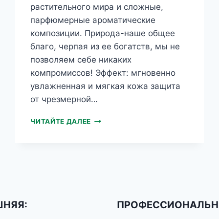
растительного мира и сложные,
парфюмерные ароматические
композиции. Природа-наше общее
благо, черпая из ее богатств, мы не
позволяем себе никаких
компромиссов! Эффект: мгновенно
увлажненная и мягкая кожа защита
от чрезмерной…
HERBS
ЧИТАЙТЕ ДАЛЕЕ
МАКОВОЕ
МАСЛО
И
КОЛЛАГЕН,
КРЕМ
ДЛЯ
РУК
НЯЯ:
ПРОФЕССИОНАЛЬН