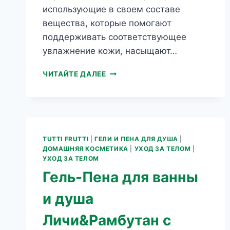
использующие в своем составе
вещества, которые помогают
поддерживать соответствующее
увлажнение кожи, насыщают…
GUARANA
ЧИТАЙТЕ ДАЛЕЕ
SLIM
АНТИЦЕЛЛЮЛИТНЫЙ
САХАРНЫЙ
СКРАБ
ДЛЯ
ТЕЛА
TUTTI FRUTTI
|
ГЕЛИ И ПЕНА ДЛЯ ДУША
|
ДОМАШНЯЯ КОСМЕТИКА
|
УХОД ЗА ТЕЛОМ
|
УХОД ЗА ТЕЛОМ
Гель-Пена для ванны
и душа
Личи&Рамбутан с