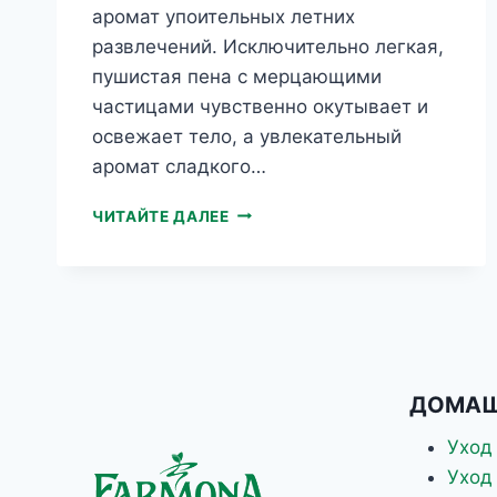
аромат упоительных летних
развлечений. Исключительно легкая,
пушистая пена с мерцающими
частицами чувственно окутывает и
освежает тело, а увлекательный
аромат сладкого…
ГЕЛЬ-
ЧИТАЙТЕ ДАЛЕЕ
ПЕНА
ДЛЯ
ВАННЫ
И
ДУША
ЛИЧИ&РАМБУТАН
С
МЕРЦАЮЩИМ
ДОМАШ
ЭФФЕКТОМ
TUTTI
Уход
FRUTTI
Уход
500МЛ