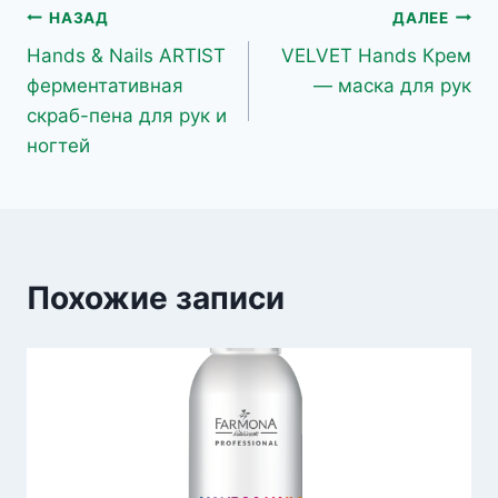
Навигация
НАЗАД
ДАЛЕЕ
Hands & Nails ARTIST
VELVET Hands Крем
по
ферментативная
— маска для рук
записям
скраб-пена для рук и
ногтей
Похожие записи