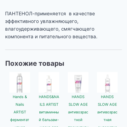
ПАНТЕНОЛ-применяется в качестве
эффективного увлажняющего,
влагоудерживающего, смягчающего
компонента и питательного вещества.
Похожие товары
Hands &
HANDS&NA
HANDS
HANDS
Nails
ILS ARTIST
SLOW AGE
SLOW AGE
ARTIST
витаминны
антивозрас
антивозрас
ферментат
й бальзам-
тной
тная