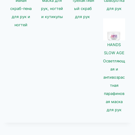
ивная
маска для
трехактивн
сыворотка
скраб-пена
рук, ногтей
ый скраб
для рук
для рук и
и кутикулы
для рук
ногтей
HANDS
SLOW AGE
Осветляющ
ая и
антивозрас
тная
парафинов
ая маска
для рук