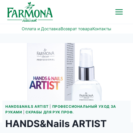
Перейти
к
содержимому
Оплата и Доставка
Возврат товара
Контакты
HANDS&NAILS ARTIST
|
ПРОФЕССИОНАЛЬНЫЙ УХОД ЗА
РУКАМИ
|
СКРАБЫ ДЛЯ РУК ПРОФ.
HANDS&Nails ARTIST