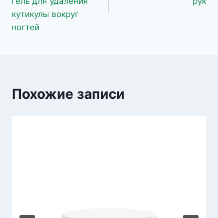
записям
гель для удаления
рук
кутикулы вокруг
ногтей
Похожие записи