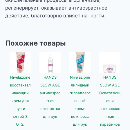
окислительные процессы в организме,
регенерирует, оказывает антивозрастное
действие, благотворно влияет на ногти.
Похожие товары
Nivelazione
HANDS
Nivelazione
HANDS
восстанавл
SLOW AGE
липидный
SLOW AGE
ивающий
антивозрас
гипоаллерг
Осветляющ
крем для
тная
енный
ая и
рук и
сыворотка
крем-
антивозрас
ногтей S.
для рук
компресс
тная
O. S.
для рук
парафинов