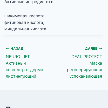
Активные ингредиенты:
шикимовая кислота,
фитиновая кислота,
миндальная кислота.
Навигация
НАЗАД
ДАЛЕЕ
NEURO LIFT
IDEAL PROTECT
по
Активный
Маска
записям
концентрат дермо-
регенерирующая
лифтингующий
успокаивающая