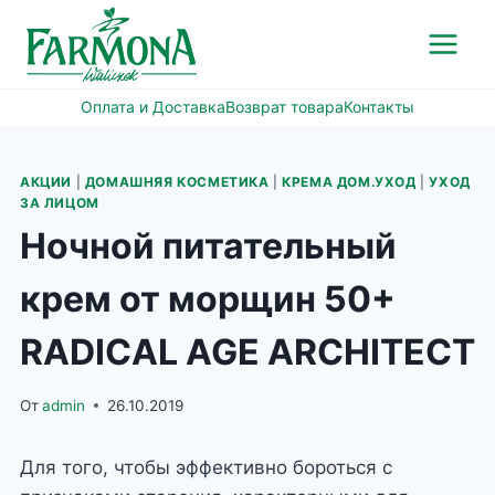
Перейти
к
содержимому
Оплата и Доставка
Возврат товара
Контакты
АКЦИИ
|
ДОМАШНЯЯ КОСМЕТИКА
|
КРЕМА ДОМ.УХОД
|
УХОД
ЗА ЛИЦОМ
Ночной питательный
крем от морщин 50+
RADICAL AGE ARCHITECT
От
admin
26.10.2019
Для того, чтобы эффективно бороться с