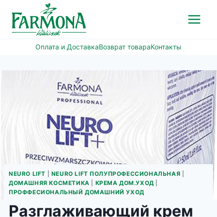
Перейти
к
содержимому
Оплата и Доставка
Возврат товара
Контакты
NEURO LIFT
|
NEURO LIFT ПОЛУПРОФЕССИОНАЛЬНАЯ
|
ДОМАШНЯЯ КОСМЕТИКА
|
КРЕМА ДОМ.УХОД
|
ПРОФФЕСИОНАЛЬНЫЙ ДОМАШНИЙ УХОД
Разглаживающий крем