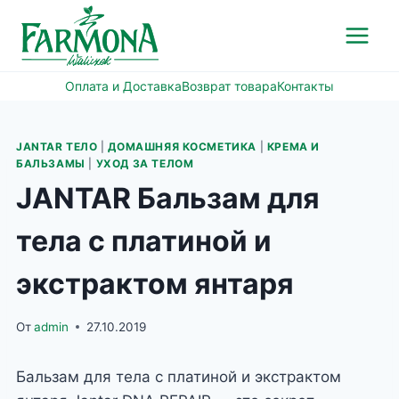
Перейти
к
содержимому
Оплата и Доставка
Возврат товара
Контакты
JANTAR ТЕЛО
|
ДОМАШНЯЯ КОСМЕТИКА
|
КРЕМА И
БАЛЬЗАМЫ
|
УХОД ЗА ТЕЛОМ
JANTAR Бальзам для
тела с платиной и
экстрактом янтаря
От
admin
27.10.2019
Бальзам для тела с платиной и экстрактом