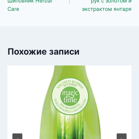
Шиповник Herbal
рук с золотом и
записям
Care
экстрактом янтаря
Похожие записи