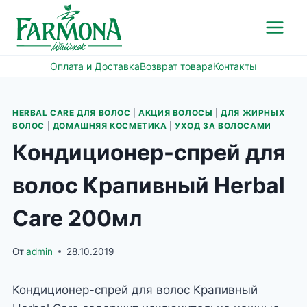
Перейти
к
содержимому
Оплата и Доставка
Возврат товара
Контакты
HERBAL CARE ДЛЯ ВОЛОС
|
АКЦИЯ ВОЛОСЫ
|
ДЛЯ ЖИРНЫХ
ВОЛОС
|
ДОМАШНЯЯ КОСМЕТИКА
|
УХОД ЗА ВОЛОСАМИ
Кондиционер-спрей для
волос Крапивный Herbal
Care 200мл
От
admin
28.10.2019
Кондиционер-спрей для волос Крапивный