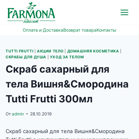
Перейти
к
содержимому
Оплата и Доставка
Возврат товара
Контакты
TUTTI FRUTTI
|
АКЦИИ ТЕЛО
|
ДОМАШНЯЯ КОСМЕТИКА
|
СКРАБЫ ДЛЯ ДУША
|
УХОД ЗА ТЕЛОМ
Скраб сахарный для
тела Вишня&Смородина
Tutti Frutti 300мл
От
admin
28.10.2019
Скраб сахарный для тела Вишня&Смородина