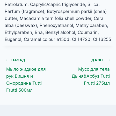
Petrolatum, Caprylic/capric triglyceride, Silica,
Parfum (fragrance), Butyrospermum parkii (shea)
butter, Macadamia ternifolia shell powder, Cera
alba (beeswax), Phenoxyethanol, Methylparaben,
Ethylparaben, Bha, Benzyl alcohol, Coumarin,
Eugenol, Caramel colour e150d, CI 14720, CI 16255
Навигация
НАЗАД
ДАЛЕЕ
Мыло жидкое для
Мусс для тела
по
рук Вишня и
Дыня&Арбуз Tutti
записям
Смородина Tutti
Frutti 275мл
Frutti 500мл