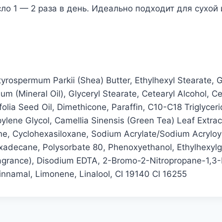
ло 1 — 2 раза в день. Идеально подходит для сухой
yrospermum Parkii (Shea) Butter, Ethylhexyl Stearate, G
um (Mineral Oil), Glyceryl Stearate, Cetearyl Alcohol, C
lia Seed Oil, Dimethicone, Paraffin, C10-C18 Triglyceri
pylene Glycol, Camellia Sinensis (Green Tea) Leaf Extrac
ne, Cyclohexasiloxane, Sodium Acrylate/Sodium Acryloy
xadecane, Polysorbate 80, Phenoxyethanol, Ethylhexylg
grance), Disodium EDTA, 2-Bromo-2-Nitropropane-1,3-Di
innamal, Limonene, Linalool, CI 19140 CI 16255