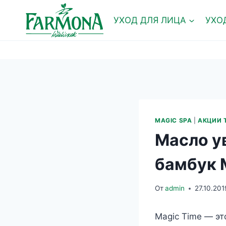
Перейти
к
УХОД ДЛЯ ЛИЦА
УХО
содержимому
MAGIC SPA
|
АКЦИИ 
Масло у
бамбук 
От
admin
27.10.201
Magic Time — эт