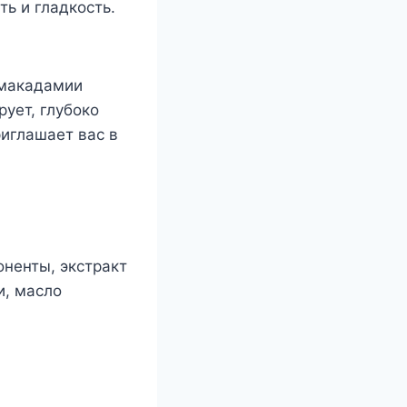
ть и гладкость.
 макадамии
ует, глубоко
иглашает вас в
ненты, экстракт
и, масло