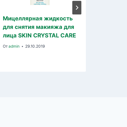
Мицеллярная жидкость
BIOMEA
для снятия макияжа для
коэнзи
лица SKIN CRYSTAL CARE
Церам
От
admin
29.10.2019
От
liliyaad