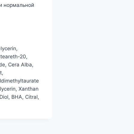
 и нормальной
lycerin,
eteareth-20,
de, Cera Alba,
t,
ldimethyltaurate
lycerin, Xanthan
ol, BHA, Citral,