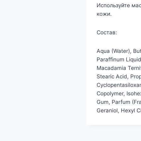
Используйте мас
кожи.
Состав:
Aqua (Water), But
Paraffinum Liquid
Macadamia Ternifo
Stearic Acid, Pro
Cyclopentasiloxa
Copolymer, Isohe
Gum, Parfum (Fra
Geraniol, Hexyl C