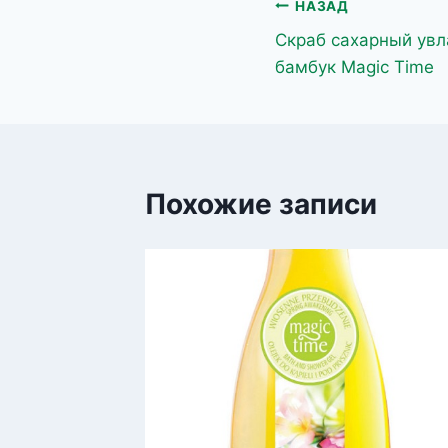
Навигация
НАЗАД
Скраб сахарный ув
по
бамбук Magic Time
записям
Похожие записи