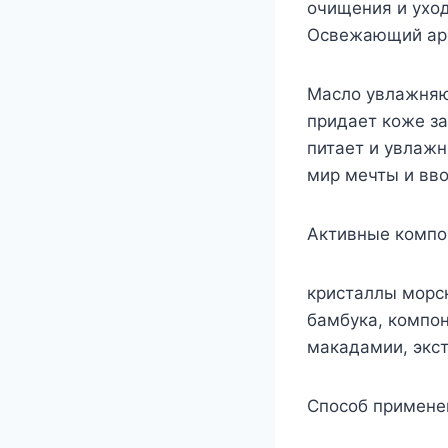
очищения и уход
Освежающий аро
Масло увлажняю
придает коже за
питает и увлаж
мир мечты и вво
Активные компо
кристаллы морс
бамбука, компо
макадамии, экст
Способ примене